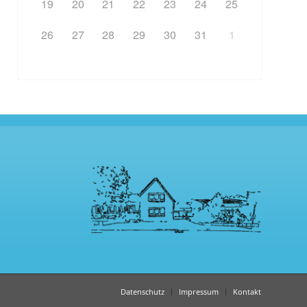
19
20
21
22
23
24
25
26
27
28
29
30
31
1
Datenschutz
Impressum
Kontakt