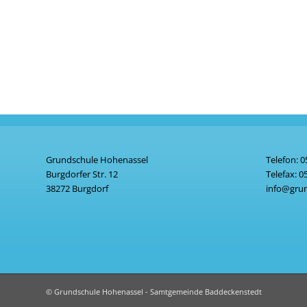
Grundschule Hohenassel
Telefon:
0
Burgdorfer Str. 12
Telefax:
0
38272 Burgdorf
info@grun
© Grundschule Hohenassel - Samtgemeinde Baddeckenstedt